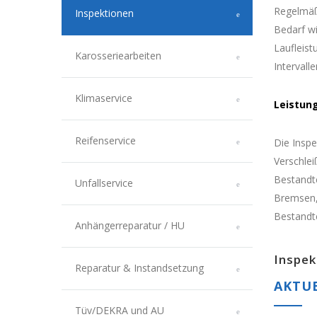
Regelmäßi
Inspektionen
Bedarf wi
Laufleist
Karosseriearbeiten
Intervall
Klimaservice
Leistun
Reifenservice
Die Inspe
Verschle
Bestandte
Unfallservice
Bremsen, 
Bestandte
Anhängerreparatur / HU
Inspek
Reparatur & Instandsetzung
AKTUE
Tüv/DEKRA und AU