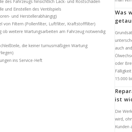
lle des Fahrzeugs hinsichtlich Lack- und Rostschäden
le und Einstellen des Ventilspiels
Was w
oren- und Herstellerabhängig)
getau
 von Filtern (Pollenfilter, Luftfilter, Kraftstofffilter)
g ob weitere Wartungsarbeiten am Fahrzeug notwendig
Grundsätz
untersche
schleißteile, die keiner turnusmäßigen Wartung
auch and
rliegen)
Ölwechse
ungen ins Service-Heft
oder Bre
Fälligkei
15.000 bi
Repar
ist wi
Die Werks
wird, oh
Kunden a