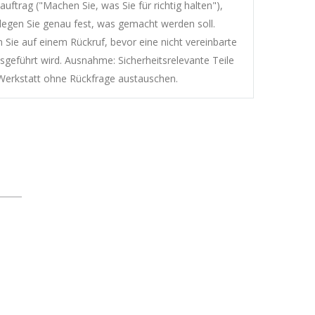
uftrag ("Machen Sie, was Sie für richtig halten"),
legen Sie genau fest, was gemacht werden soll.
 Sie auf einem Rückruf, bevor eine nicht vereinbarte
usgeführt wird. Ausnahme: Sicherheitsrelevante Teile
 Werkstatt ohne Rückfrage austauschen.
ÖFFNUNGSZEITEN
ontag :
7:30 - 17:00 Uhr
ienstag :
7:30 - 17:00 Uhr
ittwoch :
7:30 - 17:00 Uhr
onnerstag :
7:30 - 17:00 Uhr
reitag :
7:30 - 17:00 Uhr
amstag :
nach Absprache