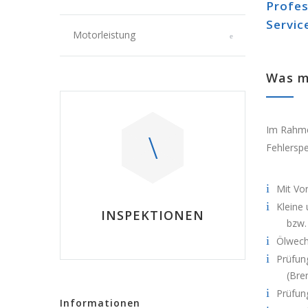
Profes
Servic
Motorleistung
Was m
Im Rahme
Fehlerspe
Mit Vo
Kleine 
INSPEKTIONEN
bzw.
Ölwechs
Prüfung
(Brem
Prüfun
Informationen