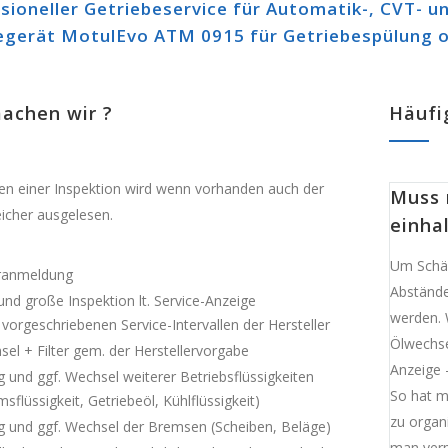
sioneller Getriebeservice für Automatik-, CVT- u
egerät MotulEvo ATM 0915 für Getriebespülung o
achen wir ?
Häufi
n einer Inspektion wird wenn vorhanden auch der
Muss 
icher ausgelesen.
einha
Um Schä
ranmeldung
Abstände
und große Inspektion lt. Service-Anzeige
werden. 
 vorgeschriebenen Service-Intervallen der Hersteller
Ölwechse
el + Filter gem. der Herstellervorgabe
Anzeige 
 und ggf. Wechsel weiterer Betriebsflüssigkeiten
So hat m
sflüssigkeit, Getriebeöl, Kühlflüssigkeit)
zu organi
g und ggf. Wechsel der Bremsen (Scheiben, Beläge)
man ver