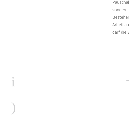
Pauschala
sondern 
Bestehen
Arbeit a
darf die
Fon :
03838/82 83 01
M
D
Fax :
M
03838/8 22 77 87
D
F
S